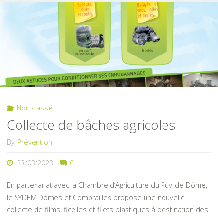
vacances
à
votre
pelouse"
Non classé
Collecte de bâches agricoles
By
Prévention
23/03/2023
0
En partenariat avec la Chambre d’Agriculture du Puy-de-Dôme,
le SYDEM Dômes et Combrailles propose une nouvelle
collecte de films, ficelles et filets plastiques à destination des