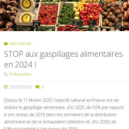
Nébouzat
:
Ouverture
Non classé
2024"
STOP aux gaspillages alimentaires
en 2024 !
By
Prévention
23/01/2024
0
Depuis le 11 février 2020, l’objectif national en France est de
réduire le gaspillage alimentaire, d’ici 2025, de 50% par rapport
à son niveau de 2015 dans les domaines de la distribution
alimentaire et de la restauration collective et, d’ici 2030, de
50% par rapport à son niveau de 2015 …