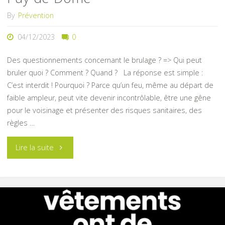
Le
By
Prévention
compostage
04/12/2023
0
!"
Des questionnements concernant le brulage ? => Qui peut
bruler quoi ? Comment ? Quand ? La réponse est simple :
C’est interdit ! Pourquoi ? Parce qu’un feu, même au départ de
faible ampleur, peut vite devenir incontrôlable, être une gêne
pour le voisinage et présenter des risques sanitaires, des
règles …
"Le
Lire la suite
brulage
des
végétaux