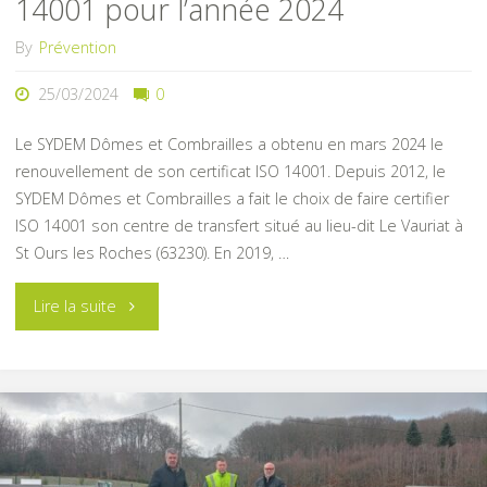
14001 pour l’année 2024
By
Prévention
25/03/2024
0
Le SYDEM Dômes et Combrailles a obtenu en mars 2024 le
renouvellement de son certificat ISO 14001. Depuis 2012, le
SYDEM Dômes et Combrailles a fait le choix de faire certifier
ISO 14001 son centre de transfert situé au lieu-dit Le Vauriat à
St Ours les Roches (63230). En 2019, …
"Le
Lire la suite
SYDEM
de
nouveau