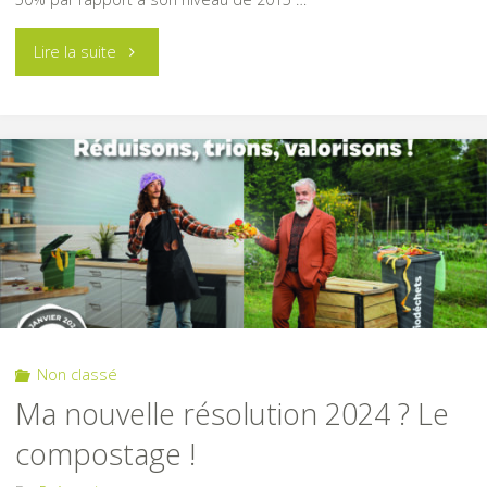
"STOP
Lire la suite
aux
gaspillages
alimentaires
en
2024
!"
Non classé
Ma nouvelle résolution 2024 ? Le
compostage !