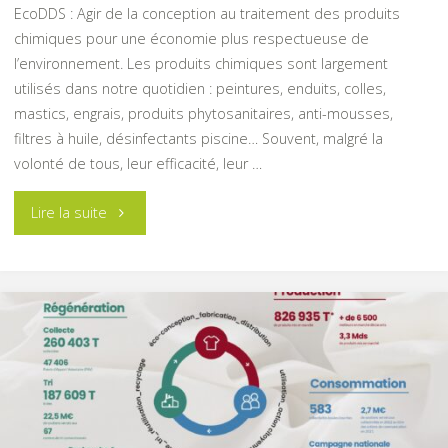
EcoDDS : Agir de la conception au traitement des produits
chimiques pour une économie plus respectueuse de
usagés
l’environnement. Les produits chimiques sont largement
avec
utilisés dans notre quotidien : peintures, enduits, colles,
mastics, engrais, produits phytosanitaires, anti-mousses,
le
filtres à huile, désinfectants piscine… Souvent, malgré la
volonté de tous, leur efficacité, leur …
bonus
"Les
réparation
Lire la suite
Eco
!"
DDS,
C’est
quoi
?"