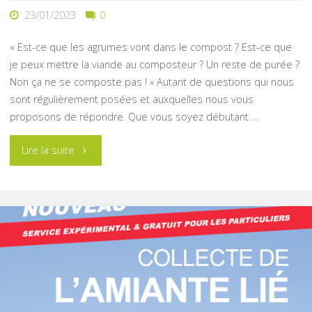
23/01/2023
0
« Est-ce que les agrumes vont dans le compost ? Est-ce que
je peux mettre la viande au composteur ? Un reste de purée ?
Non ça ne se composte pas ! » Autant de questions qui nous
sont régulièrement posées et auxquelles nous vous
proposons de répondre. Que vous soyez débutant …
"Est-
Lire la suite
ce
que
les
agrumes
vont