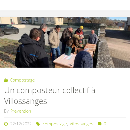
d’amiante
lié"
Compostage
Un composteur collectif à
Villossanges
By
Prévention
22/12/2022
compostage
,
villossanges
0