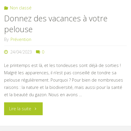
Non classé
?"
Donnez des vacances à votre
pelouse
By
Prévention
24/04/2023
0
Le printemps est là, et les tondeuses sont déjà de sorties !
Malgré les apparences, il n’est pas conseillé de tondre sa
pelouse régulièrement. Pourquoi ? Pour bien de nombreuses
raisons : la nature et la biodiversité, mais aussi pour la santé
et la beauté du gazon. Nous en avons …
"Donnez
Lire la suite
des