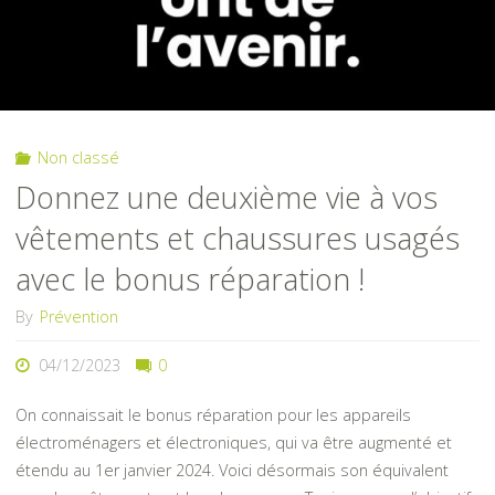
dans
le
Puy-
Non classé
de-
Donnez une deuxième vie à vos
Dôme"
vêtements et chaussures usagés
avec le bonus réparation !
By
Prévention
04/12/2023
0
On connaissait le bonus réparation pour les appareils
électroménagers et électroniques, qui va être augmenté et
étendu au 1er janvier 2024. Voici désormais son équivalent