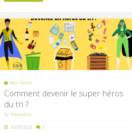
revente,
recyclage
:
que
faire
de
Non classé
ses
Comment devenir le super héros
vêtements
du tri ?
usagés
By
Prévention
?"
30/05/2023
0