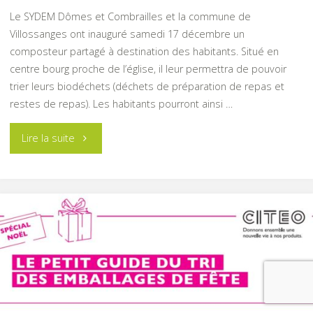
Le SYDEM Dômes et Combrailles et la commune de
Villossanges ont inauguré samedi 17 décembre un
composteur partagé à destination des habitants. Situé en
centre bourg proche de l’église, il leur permettra de pouvoir
trier leurs biodéchets (déchets de préparation de repas et
restes de repas). Les habitants pourront ainsi …
"Un
Lire la suite
composteur
collectif
à
Villossanges"