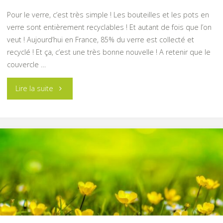
Pour le verre, c’est très simple ! Les bouteilles et les pots en
verre sont entièrement recyclables ! Et autant de fois que l’on
veut ! Aujourd’hui en France, 85% du verre est collecté et
recyclé ! Et ça, c’est une très bonne nouvelle ! A retenir que le
couvercle …
"Comment
Lire la suite
devenir
le
super
héros
du
tri