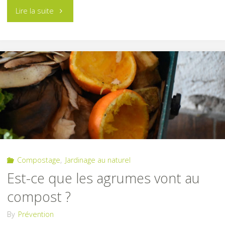
"Collecte
Lire la suite
de
bâches
agricoles"
Compostage
,
Jardinage au naturel
Est-ce que les agrumes vont au
compost ?
By
Prévention