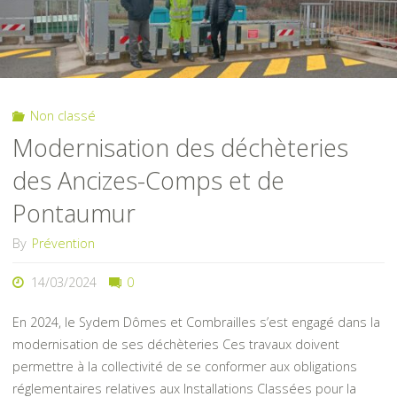
certifié
ISO
14001
Non classé
pour
Modernisation des déchèteries
l’année
des Ancizes-Comps et de
2024"
Pontaumur
By
Prévention
14/03/2024
0
En 2024, le Sydem Dômes et Combrailles s’est engagé dans la
modernisation de ses déchèteries Ces travaux doivent
permettre à la collectivité de se conformer aux obligations
réglementaires relatives aux Installations Classées pour la