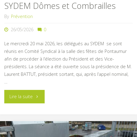
SYDEM Dômes et Combrailles
By
Prévention
26/05/2026
0
Le mercredi 20 mai 2026, les délégués au SYDEM se sont
réunis en Comité Syndical à la salle des fêtes de Pontaumur
afin de procéder à l’élection du Président et des Vice-
présidents. La séance a été ouverte sous la présidence de M.
Laurent BATTUT, président sortant, qui, après l’appel nominal,
…
"Élection
Lire la suite
de
la
présidence