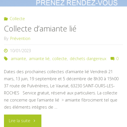
au
Collecte
compost
Collecte d’amiante lié
?"
By
Prévention
10/01/2023
amiante
,
amiante lié
,
collecte
,
déchets dangereux
0
Dates des prochaines collectes d’amiante lié Vendredi 21
mars, 13 juin, 19 septembre et 5 décembre de 8h30 à 15h00
37 route de Pulvérières, Le Vauriat, 63230 SAINT-OURS-LES-
ROCHES Service gratuit, réservé aux particuliers. La collecte
ne concerne que l’amiante lié > amiante fibrociment tel que
des éléments intègres de …
"Collecte
Lire la suite