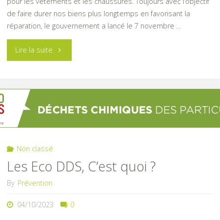
pour les vêtements et les chaussures. Toujours avec l’objectif
de faire durer nos biens plus longtemps en favorisant la
réparation, le gouvernement a lancé le 7 novembre …
"Donnez
Lire la suite
une
deuxième
vie
à
Non classé
vos
Les Eco DDS, C’est quoi ?
vêtements
By
Prévention
et
04/10/2023
0
chaussures