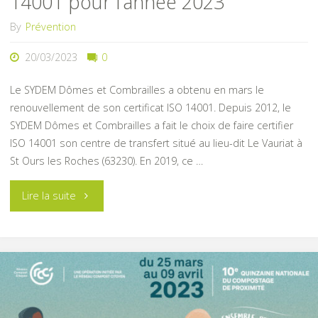
14001 pour l’année 2023
By
Prévention
20/03/2023
0
Le SYDEM Dômes et Combrailles a obtenu en mars le
renouvellement de son certificat ISO 14001. Depuis 2012, le
SYDEM Dômes et Combrailles a fait le choix de faire certifier
ISO 14001 son centre de transfert situé au lieu-dit Le Vauriat à
St Ours les Roches (63230). En 2019, ce …
"Le
Lire la suite
SYDEM
de
nouveau
certifié