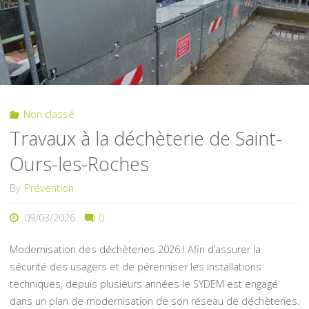
du
SYDEM
Dômes
Non classé
et
Travaux à la déchèterie de Saint-
Combrailles"
Ours-les-Roches
By
Prévention
09/03/2026
0
Modernisation des déchèteries 2026 ! Afin d’assurer la
sécurité des usagers et de pérenniser les installations
techniques, depuis plusieurs années le SYDEM est engagé
dans un plan de modernisation de son réseau de déchèteries.