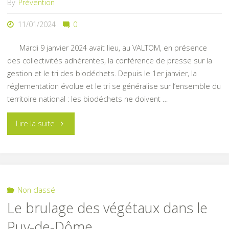
By
Prévention
11/01/2024
0
Mardi 9 janvier 2024 avait lieu, au VALTOM, en présence
des collectivités adhérentes, la conférence de presse sur la
gestion et le tri des biodéchets. Depuis le 1er janvier, la
réglementation évolue et le tri se généralise sur l’ensemble du
territoire national : les biodéchets ne doivent …
"Ma
Lire la suite
nouvelle
résolution
2024
Non classé
Le brulage des végétaux dans le
?
Puy-de-Dôme