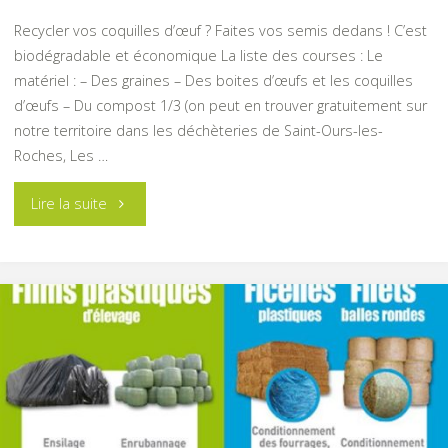
Recycler vos coquilles d’œuf ? Faites vos semis dedans ! C’est
biodégradable et économique La liste des courses : Le
matériel : – Des graines – Des boites d’œufs et les coquilles
d’œufs – Du compost 1/3 (on peut en trouver gratuitement sur
notre territoire dans les déchèteries de Saint-Ours-les-
Roches, Les …
"Le
Lire la suite
printemps
arrive
à
grand
pas,