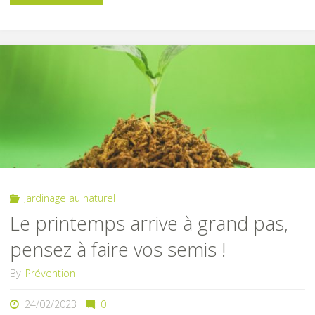
au
compost
2023"
Jardinage au naturel
Le printemps arrive à grand pas,
pensez à faire vos semis !
By
Prévention
24/02/2023
0