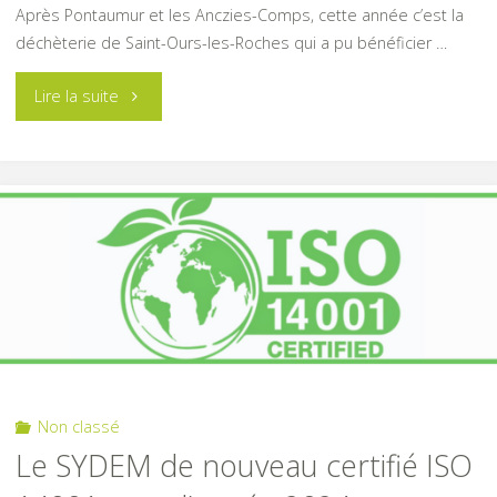
Après Pontaumur et les Anczies-Comps, cette année c’est la
déchèterie de Saint-Ours-les-Roches qui a pu bénéficier …
"Travaux
Lire la suite
à
la
déchèterie
de
Saint-
Ours-
Non classé
les-
Le SYDEM de nouveau certifié ISO
Roches"