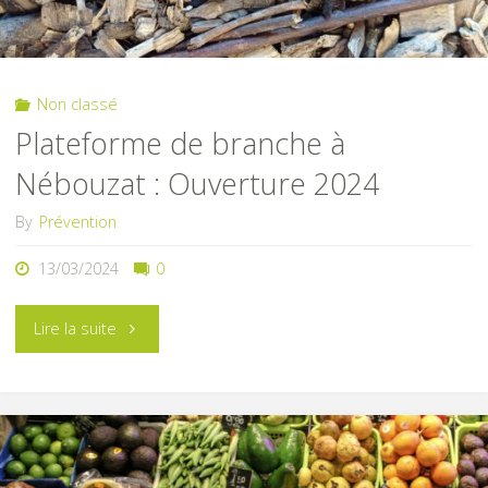
!"
Non classé
Plateforme de branche à
Nébouzat : Ouverture 2024
By
Prévention
13/03/2024
0
"Plateforme
Lire la suite
de
branche
à