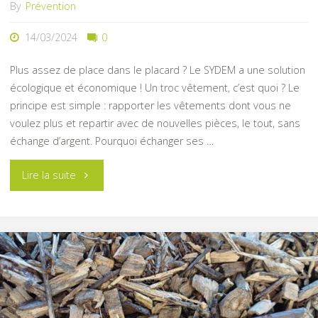
By
Prévention
14/03/2024
0
Plus assez de place dans le placard ? Le SYDEM a une solution
écologique et économique ! Un troc vêtement, c’est quoi ? Le
principe est simple : rapporter les vêtements dont vous ne
voulez plus et repartir avec de nouvelles pièces, le tout, sans
échange d’argent. Pourquoi échanger ses …
"Le
Lire la suite
troc
vêtement
du
SYDEM