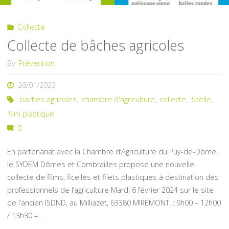
pensez
Collecte
à
Collecte de bâches agricoles
faire
By
Prévention
vos
26/01/2023
semis
baches agricoles
,
chambre d'agriculture
,
collecte
,
ficelle
,
film plastique
!"
0
En partenariat avec la Chambre d’Agriculture du Puy-de-Dôme,
le SYDEM Dômes et Combrailles propose une nouvelle
collecte de films, ficelles et filets plastiques à destination des
professionnels de l’agriculture Mardi 6 février 2024 sur le site
de l’ancien ISDND, au Milliazet, 63380 MIREMONT. : 9h00 – 12h00
/ 13h30 – …