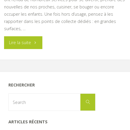
nouvelles de nos proches, cuisiner, se bouger ou encore
occuper les enfants. Une fois hors d’usage, pensez à les
rapporter dans les points de collecte dédiés : en grandes
surfaces, …
"Recyclage
Lire la suite
des
piles,
tous
RECHERCHER
concernés"
Search
Search
for:
ARTICLES RÉCENTS