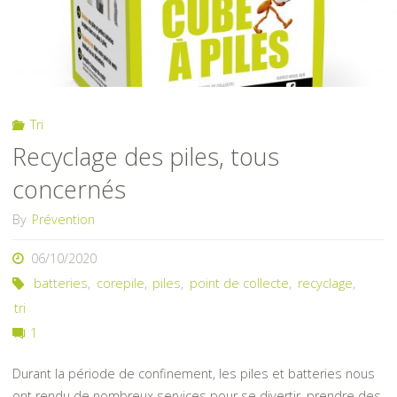
Tri
Recyclage des piles, tous
concernés
By
Prévention
06/10/2020
batteries
,
corepile
,
piles
,
point de collecte
,
recyclage
,
tri
1
Durant la période de confinement, les piles et batteries nous
ont rendu de nombreux services pour se divertir, prendre des