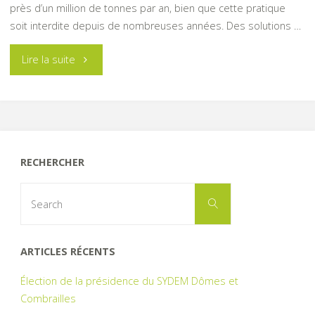
près d’un million de tonnes par an, bien que cette pratique
soit interdite depuis de nombreuses années. Des solutions …
"Non
Lire la suite
au
brûlage
des
RECHERCHER
déchets
Search
Search
for:
verts"
ARTICLES RÉCENTS
Élection de la présidence du SYDEM Dômes et
Combrailles