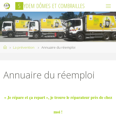
Skip
S
Y
D
E
M
D
Ô
M
E
S
E
T
C
O
M
B
R
A
I
L
L
E
S
to
content
Home
La prévention
Annuaire du réemploi
Annuaire du réemploi
« Je répare et ça repart », je trouve le réparateur près de chez
moi !