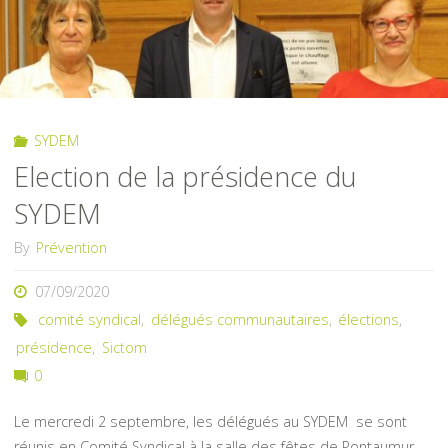
SYDEM
Election de la présidence du
SYDEM
By
Prévention
07/09/2020
comité syndical
,
délégués communautaires
,
élections
,
présidence
,
Sictom
0
Le mercredi 2 septembre, les délégués au SYDEM se sont
réunis en Comité Syndical à la salle des fêtes de Pontaumur