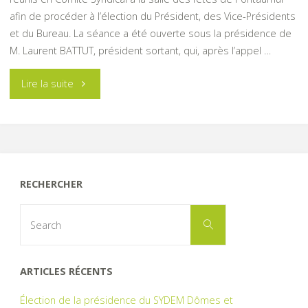
afin de procéder à l’élection du Président, des Vice-Présidents
et du Bureau. La séance a été ouverte sous la présidence de
M. Laurent BATTUT, président sortant, qui, après l’appel …
"Election
Lire la suite
de
la
présidence
RECHERCHER
du
Search
Search
for:
SYDEM"
ARTICLES RÉCENTS
Élection de la présidence du SYDEM Dômes et