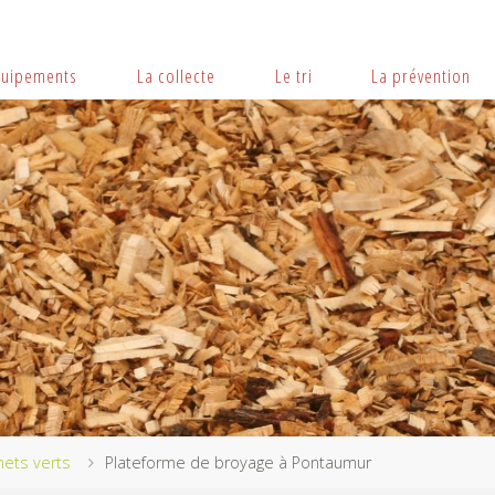
quipements
La collecte
Le tri
La prévention
ets verts
Plateforme de broyage à Pontaumur