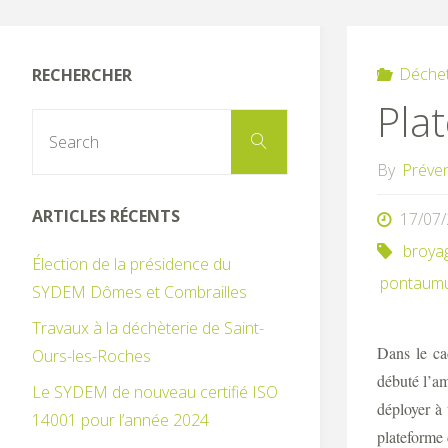
Déchet
RECHERCHER
Pla
Search
Search
for:
By
Préve
ARTICLES RÉCENTS
17/07
broya
Élection de la présidence du
pontaum
SYDEM Dômes et Combrailles
Travaux à la déchèterie de Saint-
Dans le c
Ours-les-Roches
débuté l’a
Le SYDEM de nouveau certifié ISO
déployer à 
14001 pour l’année 2024
plateforme 