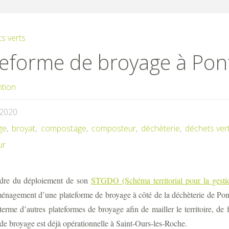
s verts
teforme de broyage à Po
ntion
/2020
ge
,
broyat
,
compostage
,
composteur
,
déchèterie
,
déchets ver
ur
adre du déploiement de son
STGDO (Schéma territorial pour la gesti
ménagement d’une plateforme de broyage à côté de la déchèterie de P
terme d’autres plateformes de broyage afin de mailler le territoire, d
de broyage est déjà opérationnelle à Saint-Ours-les-Roche.