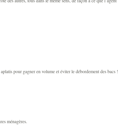
 côté des autres, tous dans le même sens, de façon à ce que l’agent
t aplatis pour gagner en volume et éviter le débordement des bacs !
dures ménagères.