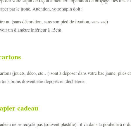
poser votre sapin de façon à faciliter l’opération de broyage : les uns à
raper par le tronc. Attention, votre sapin doit :
tre nu (sans décoration, sans son pied de fixation, sans sac)
voir un diamètre inférieur à 15cm
cartons
cartons (jouets, déco, etc…) sont à déposer dans votre bac jaune, pliés e
rtons bruns doivent être déposés en déchèterie.
papier cadeau
adeau ne se recycle pas (souvent plastifié) : il va dans la poubelle à or