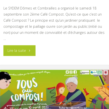
Le SYDEM Dômes et Combrailles a organisé le samedi 18
septembre son 2ème Café Compost. Qu’est-ce que c’est un
Café Compost ? Le principe est qu’un jardinier pratiquant le
compostage et le paillage ouvre son jardin au public (initié ou
non) pour un moment de convivialité et d’échanges autour des
…
"Retour
Lire la suite
en
images
sur
le
Café