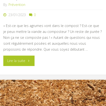
vos
By
Prévention
semis
23/01/2023
0
!"
« Est-ce que les agrumes vont dans le compost ? Est-ce que
je peux mettre la viande au composteur ? Un reste de purée ?
Non ça ne se composte pas ! » Autant de questions qui nous
sont régulièrement posées et auxquelles nous vous
proposons de répondre. Que vous soyez débutant …
"Est-
Lire la suite
ce
que
les
agrumes