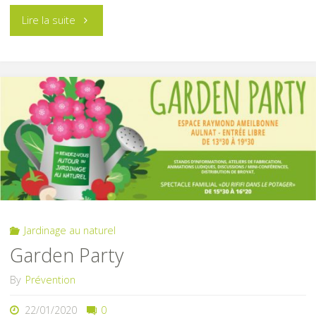
"Commencez
Lire la suite
à
composter"
Jardinage au naturel
Garden Party
By
Prévention
22/01/2020
0