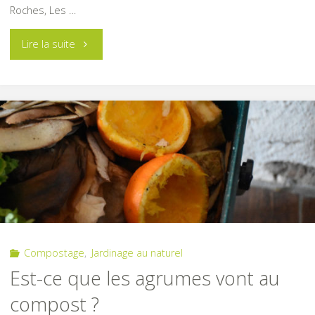
Roches, Les …
"Le
Lire la suite
printemps
arrive
à
grand
pas,
pensez
Compostage
,
Jardinage au naturel
à
Est-ce que les agrumes vont au
faire
compost ?