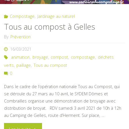
Compost"
Compostage
,
Jardinage au naturel
Tous au compost à Gelles
By
Prévention
16/03/2021
animation
,
broyage
,
compost
,
compostage
,
déchets
verts
,
paillage
,
Tous au compost
0
Dans le cadre de l’opération nationale Tous au Compost, qui
se déroule du 27 mars au 10 avril, le SYDEM Dômes et
Combrailles organise une démonstration de broyage avec
distribution de broyat. RDV samedi 3 avril 2021 de 10h à 12h
au Camping de Gelles, route d’Herment. Sur place, …
"Tous