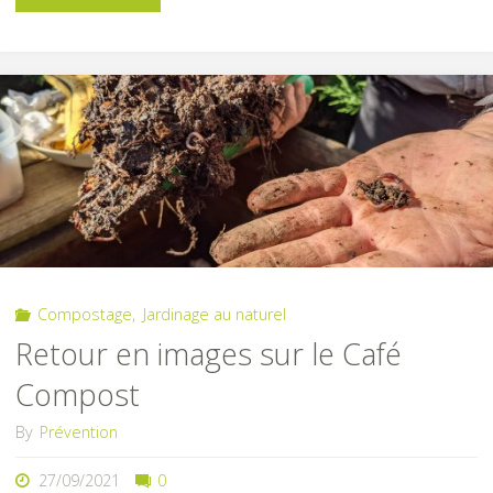
au
jardin"
Compostage
,
Jardinage au naturel
Retour en images sur le Café
Compost
By
Prévention
27/09/2021
0