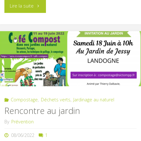
"Animation
Lire la suite
broyage"
Compostage
,
Déchets verts
,
Jardinage au naturel
Rencontre au jardin
By
Prévention
08/06/2022
1