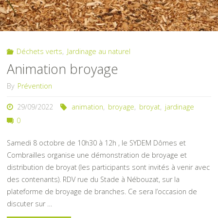
vont
au
Déchets verts
,
Jardinage au naturel
compost
Animation broyage
?"
By
Prévention
29/09/2022
animation
,
broyage
,
broyat
,
jardinage
0
Samedi 8 octobre de 10h30 à 12h , le SYDEM Dômes et
Combrailles organise une démonstration de broyage et
distribution de broyat (les participants sont invités à venir avec
des contenants). RDV rue du Stade à Nébouzat, sur la
plateforme de broyage de branches. Ce sera l’occasion de
discuter sur …