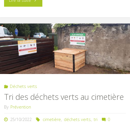
Lire la suite
au
composteur"
Déchets verts
Tri des déchets verts au cimetière
By
Prévention
25/10/2022
cimetière
,
déchets verts
,
tri
0