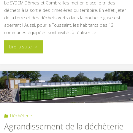
Le SYDEM Dômes et Combrailles met en place le tri des
déchets à la sortie des cimetières du territoire. En effet, jeter
de la terre et des déchets verts dans la poubelle grise est
aberrant ! Aussi, pour la Toussaint, les habitants des 13
communes équipées sont invités à réaliser ce …
"Tri
Lire la suite
des
déchets
verts
au
cimetière"
Déchèterie
Agrandissement de la déchèterie