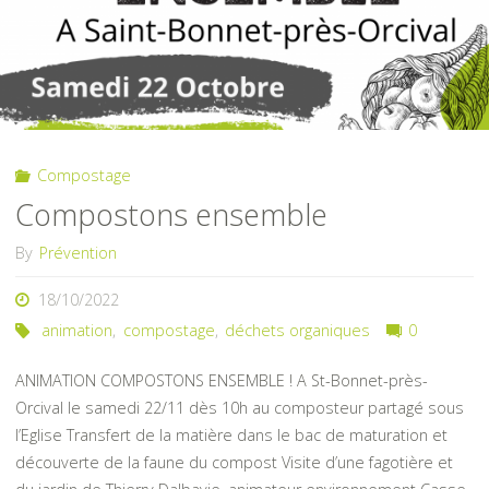
de
Pontaumur"
Compostage
Compostons ensemble
By
Prévention
18/10/2022
animation
,
compostage
,
déchets organiques
0
ANIMATION COMPOSTONS ENSEMBLE ! A St-Bonnet-près-
Orcival le samedi 22/11 dès 10h au composteur partagé sous
l’Eglise Transfert de la matière dans le bac de maturation et
découverte de la faune du compost Visite d’une fagotière et