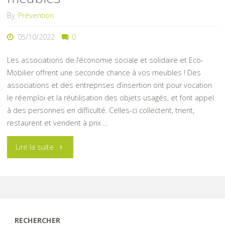
By
Prévention
05/10/2022
0
Les associations de l’économie sociale et solidaire et Eco-
Mobilier offrent une seconde chance à vos meubles ! Des
associations et des entreprises d’insertion ont pour vocation
le réemploi et la réutilisation des objets usagés, et font appel
à des personnes en difficulté. Celles-ci collectent, trient,
restaurent et vendent à prix …
"Une
Lire la suite
seconde
chance
pour
RECHERCHER