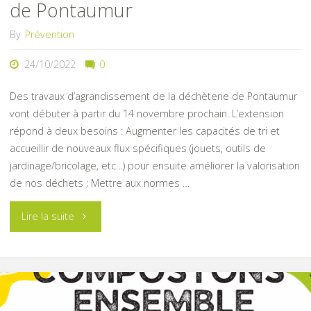
de Pontaumur
By
Prévention
24/10/2022
0
Des travaux d’agrandissement de la déchèterie de Pontaumur
vont débuter à partir du 14 novembre prochain. L’extension
répond à deux besoins : Augmenter les capacités de tri et
accueillir de nouveaux flux spécifiques (jouets, outils de
jardinage/bricolage, etc…) pour ensuite améliorer la valorisation
de nos déchets ; Mettre aux normes …
"Agrandissement
Lire la suite
de
la
déchèterie