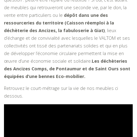
de meubles qui retrouveront une seconde vie, par le don, la
vente entre particuliers ou le
dépôt dans une des
ressourceries du territoire (Caisson réemploi à la
déchèterie des Ancizes, la fabuloserie à Giat)
, lieux
d’échange et de convivialité avec lesquelles le VALTOM et ses
collectivités ont tissé des partenariats solides et qui en plus
de développer l’économie circulaire permettent la mise en
œuvre d’une économie sociale et solidaire.
Les déchèteries
des Ancizes Comps, de Pontaumur et de Saint Ours sont
équipées d’une bennes Eco-mobilier.
Retrouvez le court-métrage sur la vie de nos meubles ci
dessous.