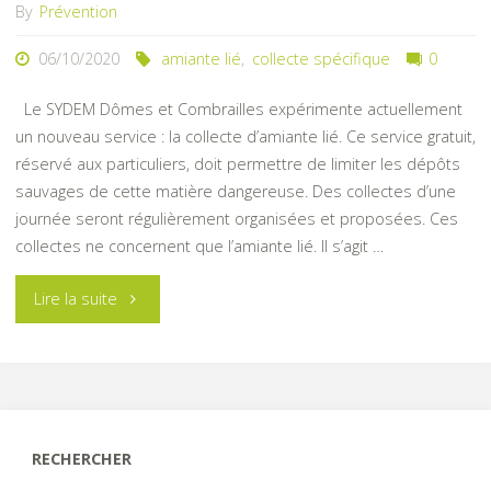
By
Prévention
06/10/2020
amiante lié
,
collecte spécifique
0
Le SYDEM Dômes et Combrailles expérimente actuellement
un nouveau service : la collecte d’amiante lié. Ce service gratuit,
réservé aux particuliers, doit permettre de limiter les dépôts
sauvages de cette matière dangereuse. Des collectes d’une
journée seront régulièrement organisées et proposées. Ces
collectes ne concernent que l’amiante lié. Il s’agit …
"Nouveau
Lire la suite
service
:
collecte
RECHERCHER
d’amiante