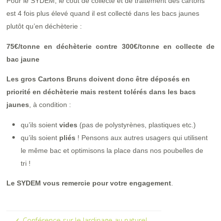
Pour le SYDEM, le coût de collecte et de traitement des cartons
est 4 fois plus élevé quand il est collecté dans les bacs jaunes
plutôt qu’en déchèterie :
75€/tonne en déchèterie contre 300€/tonne en collecte de
bac jaune
Les gros Cartons Bruns doivent donc être déposés en
priorité en déchèterie mais restent tolérés dans les bacs
jaunes
, à condition :
qu’ils soient
vides
(pas de polystyrènes, plastiques etc.)
qu’ils soient
pliés
! Pensons aux autres usagers qui utilisent
le même bac et optimisons la place dans nos poubelles de
tri !
Le SYDEM vous remercie pour votre engagement
.
Conférence sur le Jardinage au naturel