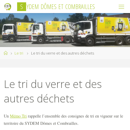
Skip
S
Y
D
E
M
D
Ô
M
E
S
E
T
C
O
M
B
R
A
I
L
L
E
S
to
content
Home
Le tri
Le tri du verre et des autres déchets
Le tri du verre et des
autres déchets
Un
Mémo Tri
rappelle l’ensemble des consignes de tri en vigueur sur le
territoire du SYDEM Dômes et Combrailles.