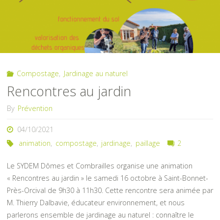
au
Château
Dauphin"
Compostage
,
Jardinage au naturel
Rencontres au jardin
By
Prévention
04/10/2021
animation
,
compostage
,
jardinage
,
paillage
2
Le SYDEM Dômes et Combrailles organise une animation
« Rencontres au jardin » le samedi 16 octobre à Saint-Bonnet-
Près-Orcival de 9h30 à 11h30. Cette rencontre sera animée par
M. Thierry Dalbavie, éducateur environnement, et nous
parlerons ensemble de jardinage au naturel : connaître le