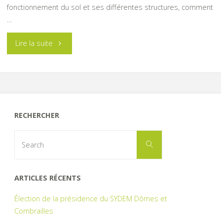
fonctionnement du sol et ses différentes structures, comment
…
"Rencontres
Lire la suite
au
jardin"
RECHERCHER
Search
Search
for:
ARTICLES RÉCENTS
Élection de la présidence du SYDEM Dômes et
Combrailles