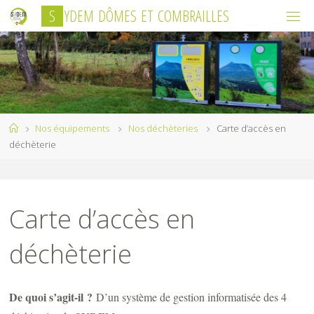
Skip
S
Y
D
E
M
D
Ô
M
E
S
E
T
C
O
M
B
R
A
I
L
L
E
S
to
content
Home
Nos équipements
Nos déchèteries
Carte d’accès en
déchèterie
Carte d’accès en
déchèterie
De quoi s’agit-il ?
D’un système de gestion informatisée des 4