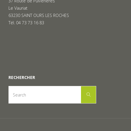
37 Route de Pulvérières
Le Vauriat
63230 SAINT OURS LES ROCHES
Tél. 04 73 73 16 83
RECHERCHER
Search
Search
for: