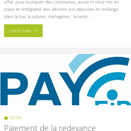
effet, pour la plupart des communes, aucun tri n’est mis en
place et l’intégralité des déchets est déposés en mélange
dans le bac à ordures ménagères : la terre, …
"Tri
Lire la suite
des
déchets
verts
au
cimetière"
REOM
Paiement de la redevance