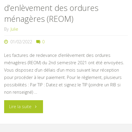
d’enlèvement des ordures
ménagères (REOM)
By
Julie
01/02/2022
0
Les factures de redevance d’enlèvement des ordures
ménagères (REOM) du 2nd semestre 2021 ont été envoyées.
Vous disposez d’un délais d’un mois suivant leur réception
pour procéder à leur paiement. Pour le règlement, plusieurs
possibilités : Par TIP : Datez et signez le TIP (joindre un RIB si
non renseigné) …
"Paiement
Lire la suite
de
la