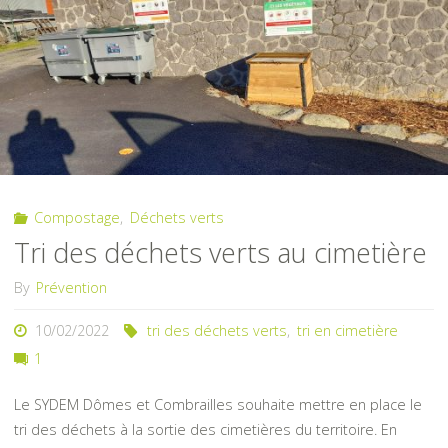
:
Achat
d’un
camion
grue
Compostage
,
Déchets verts
ampliroll
Tri des déchets verts au cimetière
d’occasion"
By
Prévention
10/02/2022
tri des déchets verts
,
tri en cimetière
1
Le SYDEM Dômes et Combrailles souhaite mettre en place le
tri des déchets à la sortie des cimetières du territoire. En