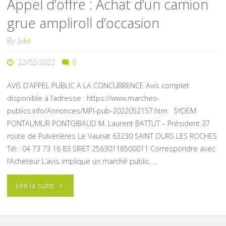
Appel d’offre : Achat d’un camion
grue ampliroll d’occasion
By
Julie
22/02/2022
0
AVIS D’APPEL PUBLIC A LA CONCURRENCE Avis complet
disponible à l’adresse : https://www.marches-
publics.info/Annonces/MPI-pub-2022052157.htm SYDEM
PONTAUMUR PONTGIBAUD M. Laurent BATTUT – Président 37
route de Pulvérières Le Vauriat 63230 SAINT OURS LES ROCHES
Tél : 04 73 73 16 83 SIRET 25630118500011 Correspondre avec
l’Acheteur L’avis implique un marché public. …
"Appel
Lire la suite
d’offre