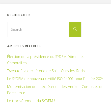
redevance
RECHERCHER
d’enlèvement
Search
Search
for:
des
ordures
ARTICLES RÉCENTS
ménagères
Élection de la présidence du SYDEM Dômes et
Combrailles
(REOM)"
Travaux à la déchèterie de Saint-Ours-les-Roches
Le SYDEM de nouveau certifié ISO 14001 pour l’année 2024
Modernisation des déchèteries des Ancizes-Comps et de
Pontaumur
Le troc vêtement du SYDEM !