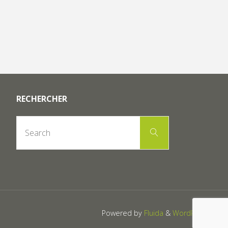
RECHERCHER
Search
Search
for:
Powered by
Fluida
&
WordPress.