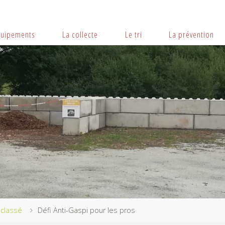
quipements
La collecte
Le tri
La prévention
classé
Défi Anti-Gaspi pour les pros