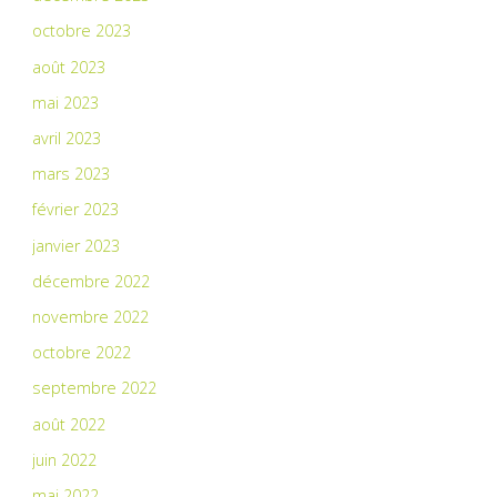
octobre 2023
août 2023
mai 2023
avril 2023
mars 2023
février 2023
janvier 2023
décembre 2022
novembre 2022
octobre 2022
septembre 2022
août 2022
juin 2022
mai 2022