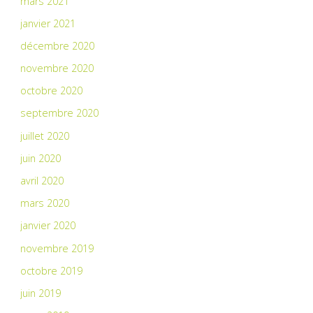
mars 2021
janvier 2021
décembre 2020
novembre 2020
octobre 2020
septembre 2020
juillet 2020
juin 2020
avril 2020
mars 2020
janvier 2020
novembre 2019
octobre 2019
juin 2019