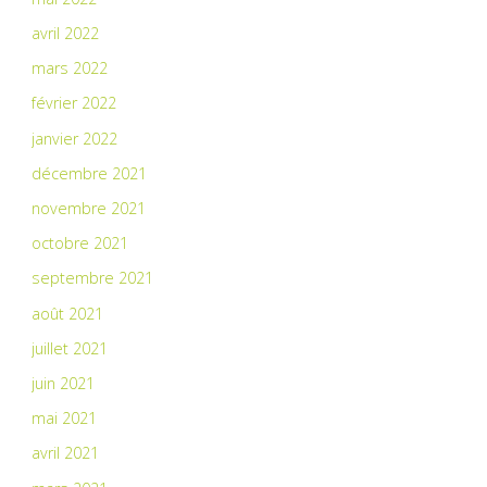
avril 2022
mars 2022
février 2022
janvier 2022
décembre 2021
novembre 2021
octobre 2021
septembre 2021
août 2021
juillet 2021
juin 2021
mai 2021
avril 2021