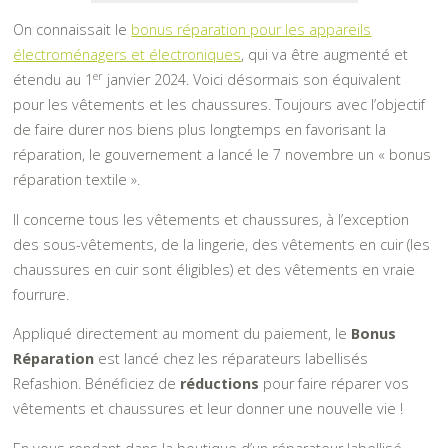
On connaissait le
bonus réparation pour les appareils
électroménagers et électroniques
, qui va être augmenté et
er
étendu au 1
janvier 2024. Voici désormais son équivalent
pour les vêtements et les chaussures. Toujours avec l’objectif
de faire durer nos biens plus longtemps en favorisant la
réparation, le gouvernement a lancé le 7 novembre un « bonus
réparation textile ».
Il concerne tous les vêtements et chaussures, à l’exception
des sous-vêtements, de la lingerie, des vêtements en cuir (les
chaussures en cuir sont éligibles) et des vêtements en vraie
fourrure.
Appliqué directement au moment du paiement, le
Bonus
Réparation
est lancé chez les réparateurs labellisés
Refashion. Bénéficiez de
réductions
pour faire réparer vos
vêtements et chaussures et leur donner une nouvelle vie !