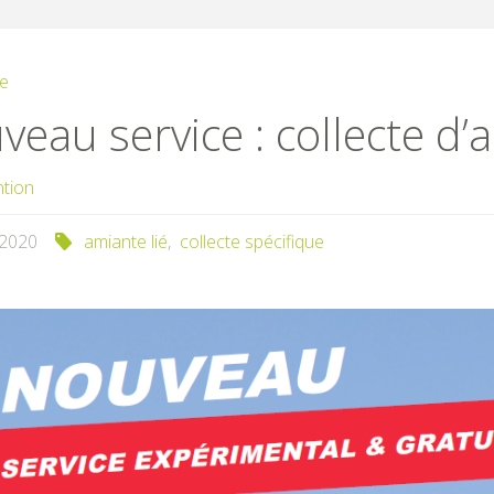
te
eau service : collecte d’a
ntion
/2020
amiante lié
,
collecte spécifique