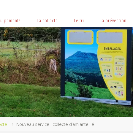
quipements
La collecte
Le tri
La prévention
ecte
Nouveau service : collecte d’amiante lié