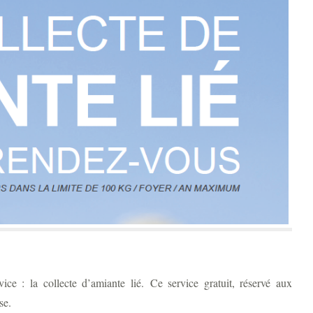
e : la collecte d’amiante lié.
Ce service gratuit, réservé aux
se.