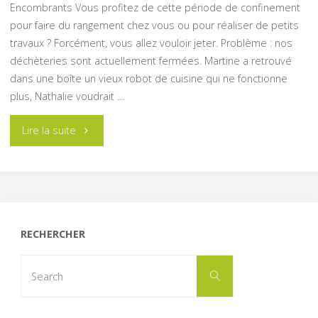
Encombrants Vous profitez de cette période de confinement
pour faire du rangement chez vous ou pour réaliser de petits
travaux ? Forcément, vous allez vouloir jeter. Problème : nos
déchèteries sont actuellement fermées. Martine a retrouvé
dans une boîte un vieux robot de cuisine qui ne fonctionne
plus, Nathalie voudrait …
"Quid
Lire la suite
de
mes
déchets
RECHERCHER
habituellement
Search
Search
for:
déposés
en