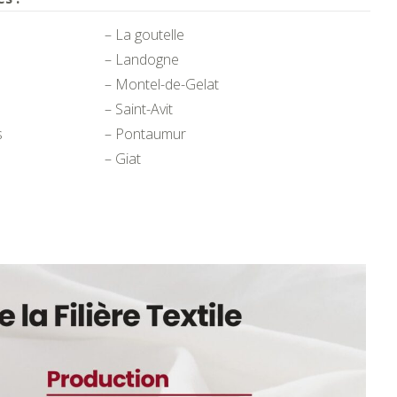
– La goutelle
– Landogne
– Montel-de-Gelat
– Saint-Avit
s
– Pontaumur
– Giat