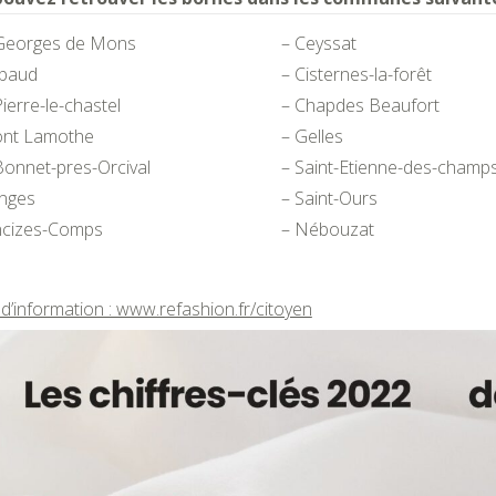
-Georges de Mons
– Ceyssat
ibaud
– Cisternes-la-forêt
Pierre-le-chastel
– Chapdes Beaufort
ont Lamothe
– Gelles
Bonnet-pres-Orcival
– Saint-Etienne-des-champ
anges
– Saint-Ours
ncizes-Comps
– Nébouzat
d’information : www.refashion.fr/citoyen