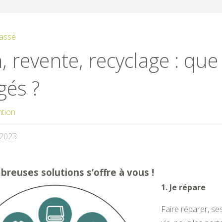
assé
 revente, recyclage : que
gés ?
ntion
/2023
reuses solutions s’offre à vous !
1. Je répare
Faire réparer, se