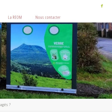
La REOM
Nous contacter
sagés ?