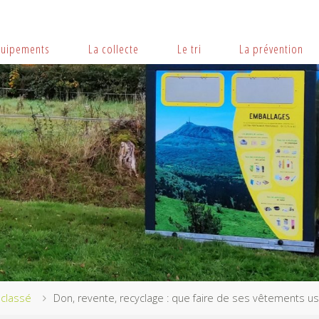
quipements
La collecte
Le tri
La prévention
classé
Don, revente, recyclage : que faire de ses vêtements u