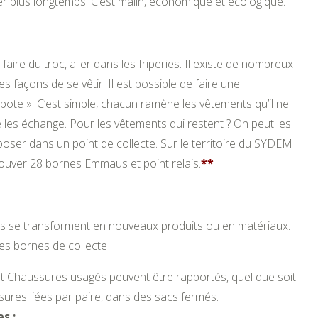
ter plus longtemps. C’est malin, économique et écologique.
 faire du troc, aller dans les friperies. Il existe de nombreux
les façons de se vêtir. Il est possible de faire une
pote ». C’est simple, chacun ramène les vêtements qu’il ne
e les échange. Pour les vêtements qui restent ? On peut les
oser dans un point de collecte. Sur le territoire du SYDEM
ouver 28 bornes Emmaus et point relais.
**
res se transforment en nouveaux produits ou en matériaux.
es bornes de collecte !
 et Chaussures usagés peuvent être rapportés, quel que soit
sures liées par paire, dans des sacs fermés.
s :