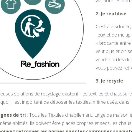
vie, pour les por
2. Je réutilise
C’est aussi louer,
lieux et de multip
« brocante entre 
veut plus et on s
vendre ou les dép
vous pouvez retr
3. Je recycle
uses solutions de recyclage existent : les textiles et chaussu
quoi, il est important de déposer les textiles, même usés, dans l
ignes de tri
: Tous les Textiles d’habillement, Linge de maison
 même abîmés. Ils doivent être placés propres et secs, les chaus
ouvez retrouver les bornes dans les communes suivante