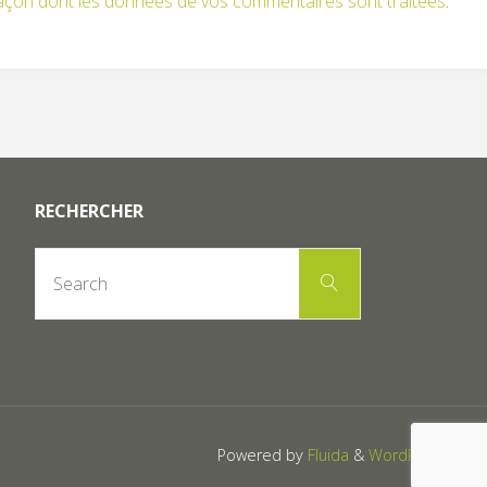
 façon dont les données de vos commentaires sont traitées
.
RECHERCHER
Search
Search
for:
Powered by
Fluida
&
WordPress.