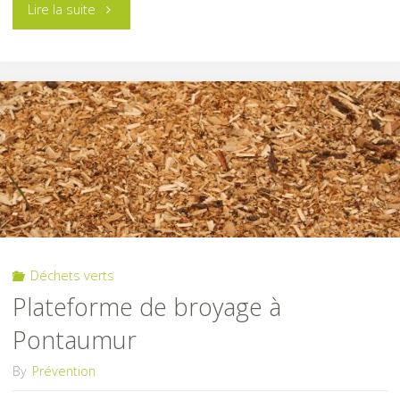
"Ouverture
Lire la suite
de
la
plateforme
de
broyage
de
Déchets verts
branches
Plateforme de broyage à
de
Pontaumur
Pontaumur"
By
Prévention