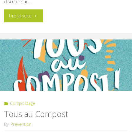
discuter sur …
"Animation
Lire la suite
broyage"
Compostage
Tous au Compost
By
Prévention