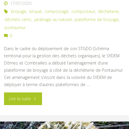
17/07/2020
broyage
,
broyat
,
compostage
,
composteur
,
déchèterie
,
déchets verts
,
jardinage au naturel
,
plateforme de broyage
,
pontaumur
0
Dans le cadre du déploiement de son STGDO (Schéma
territorial pour la gestion des déchets organiques), le SYDEM
Dômes et Combrailles a débuté l’aménagement d’une
plateforme de broyage à côté de la déchèterie de Pontaumur.
Cet aménagement s’inscrit dans la volonté du SYDEM de
déployer à terme d’autres plateformes de …
"Plateforme
Lire la suite
de
broyage