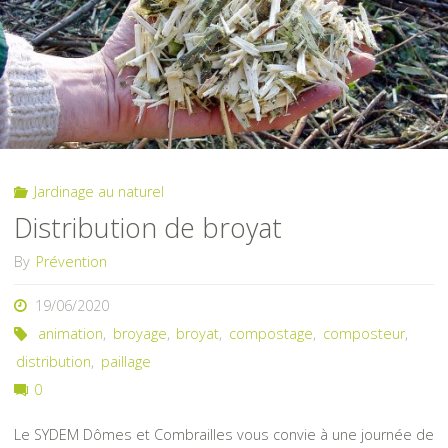
à
Pontaumur"
Jardinage au naturel
Distribution de broyat
By
Prévention
19/06/2020
animation
,
broyage
,
broyat
,
compostage
,
composteur
,
distribution
,
paillage
0
Le SYDEM Dômes et Combrailles vous convie à une journée de