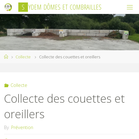
Skip
S
Y
D
E
M
D
Ô
M
E
S
E
T
C
O
M
B
R
A
I
L
L
E
S
to
content
Home
Collecte
Collecte des couettes et oreillers
Collecte
Collecte des couettes et
oreillers
By
Prévention