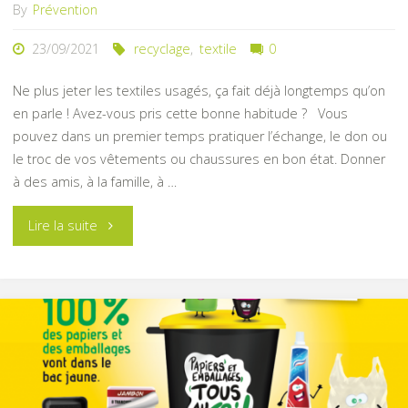
By
Prévention
23/09/2021
recyclage
,
textile
0
Ne plus jeter les textiles usagés, ça fait déjà longtemps qu’on
en parle ! Avez-vous pris cette bonne habitude ? Vous
pouvez dans un premier temps pratiquer l’échange, le don ou
le troc de vos vêtements ou chaussures en bon état. Donner
à des amis, à la famille, à …
"Vos
Lire la suite
vêtements
ont
de
l’avenir"