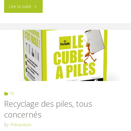
"Nouvelles
Lire la suite
consignes
de
tri
des
emballages
et
Tri
papiers"
Recyclage des piles, tous
concernés
By
Prévention