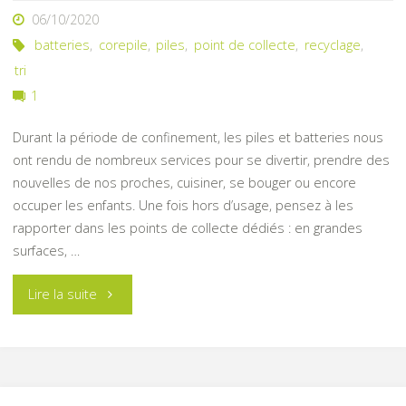
06/10/2020
batteries
,
corepile
,
piles
,
point de collecte
,
recyclage
,
tri
1
Durant la période de confinement, les piles et batteries nous
ont rendu de nombreux services pour se divertir, prendre des
nouvelles de nos proches, cuisiner, se bouger ou encore
occuper les enfants. Une fois hors d’usage, pensez à les
rapporter dans les points de collecte dédiés : en grandes
surfaces, …
"Recyclage
Lire la suite
des
piles,