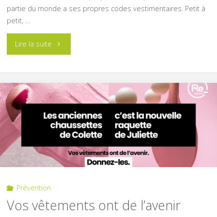
partie du monde a ses propres codes vestimentaires. Petit à
petit, …
"Semaine
Lire la suite
Européenne
de
Réduction
des
Déchets
2022"
Prévention
Vos vêtements ont de l’avenir