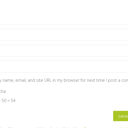
 name, email, and site URL in my browser for next time I post a c
cha
 50 = 54