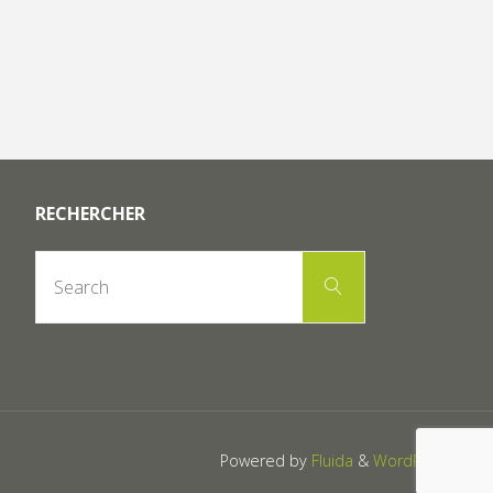
RECHERCHER
Search
Search
for:
Powered by
Fluida
&
WordPress.