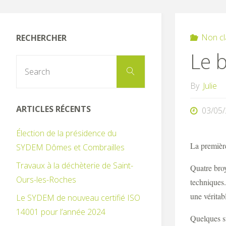
Non cl
RECHERCHER
Le b
Search
Search
for:
By
Julie
ARTICLES RÉCENTS
03/05
Élection de la présidence du
La première
SYDEM Dômes et Combrailles
Travaux à la déchèterie de Saint-
Quatre bro
Ours-les-Roches
techniques.
une véritab
Le SYDEM de nouveau certifié ISO
14001 pour l’année 2024
Quelques st