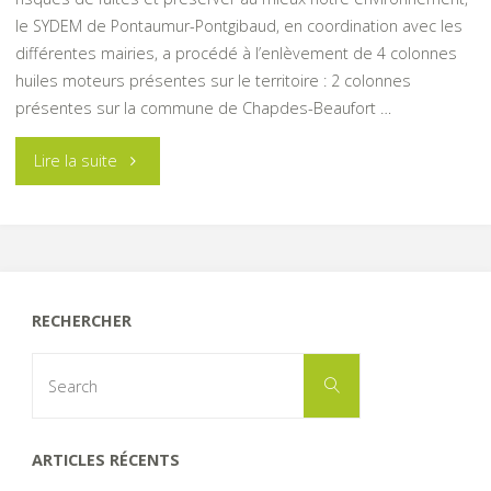
le SYDEM de Pontaumur-Pontgibaud, en coordination avec les
différentes mairies, a procédé à l’enlèvement de 4 colonnes
huiles moteurs présentes sur le territoire : 2 colonnes
présentes sur la commune de Chapdes-Beaufort …
"Modification
Lire la suite
du
système
de
RECHERCHER
collecte
Search
Search
for:
des
huiles
ARTICLES RÉCENTS
moteurs"