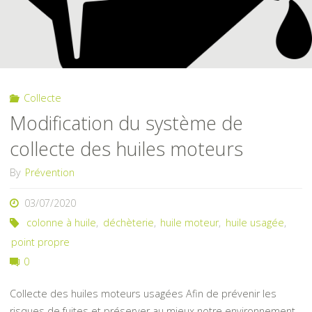
Collecte
Modification du système de
collecte des huiles moteurs
By
Prévention
03/07/2020
colonne à huile
,
déchèterie
,
huile moteur
,
huile usagée
,
point propre
0
Collecte des huiles moteurs usagées Afin de prévenir les
risques de fuites et préserver au mieux notre environnement,