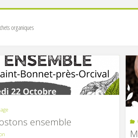
chets organiques
age
stons ensemble
M
ion