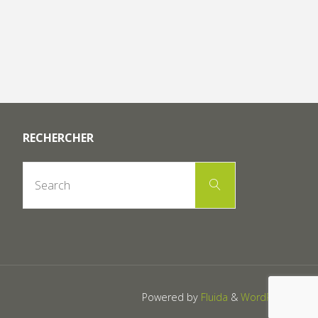
RECHERCHER
Search
Search
for:
Powered by
Fluida
&
WordPress.