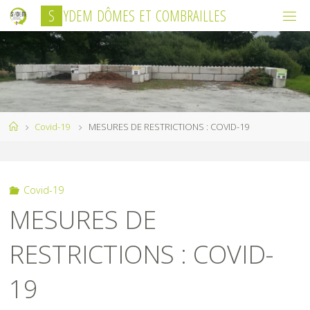
Skip
S
Y
D
E
M
D
Ô
M
E
S
E
T
C
O
M
B
R
A
I
L
L
E
S
to
content
Home
Covid-19
MESURES DE RESTRICTIONS : COVID-19
Covid-19
MESURES DE
RESTRICTIONS : COVID-
19