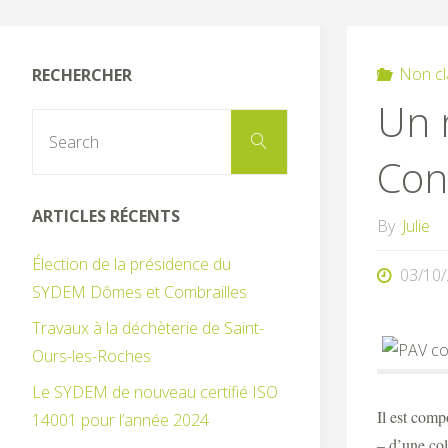
Non cl
RECHERCHER
Un 
Search
Search
for:
Con
ARTICLES RÉCENTS
By
Julie
Élection de la présidence du
03/10
SYDEM Dômes et Combrailles
Travaux à la déchèterie de Saint-
Ours-les-Roches
Le SYDEM de nouveau certifié ISO
Il est comp
14001 pour l’année 2024
– d’une col