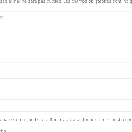
sse e-mail ne sera pas publiée.
Les champs obligatoires sont ind
 name, email, and site URL in my browser for next time I post a c
cha