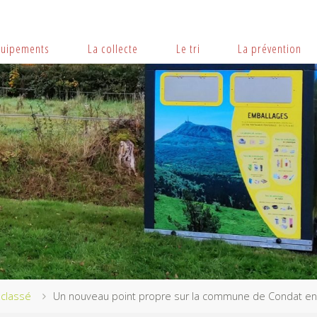
quipements
La collecte
Le tri
La prévention
classé
Un nouveau point propre sur la commune de Condat en 