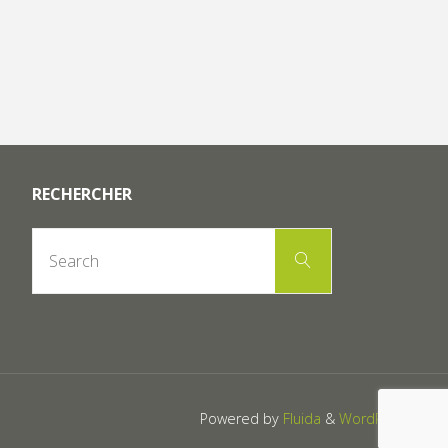
RECHERCHER
Search
Search
for:
Powered by
Fluida
&
WordPress.