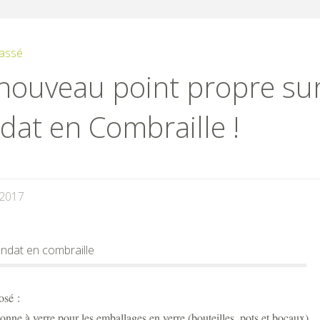
assé
nouveau point propre su
dat en Combraille !
/2017
osé :
onne à verre pour les emballages en verre (bouteilles, pots et bocaux),