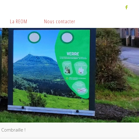
La REOM
Nous contacter
Combraille !