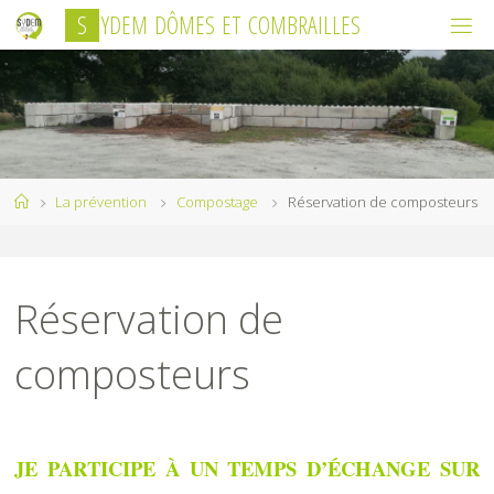
Skip
S
Y
D
E
M
D
Ô
M
E
S
E
T
C
O
M
B
R
A
I
L
L
E
S
to
content
Home
La prévention
Compostage
Réservation de composteurs
Réservation de
composteurs
JE PARTICIPE À UN TEMPS D’ÉCHANGE SUR