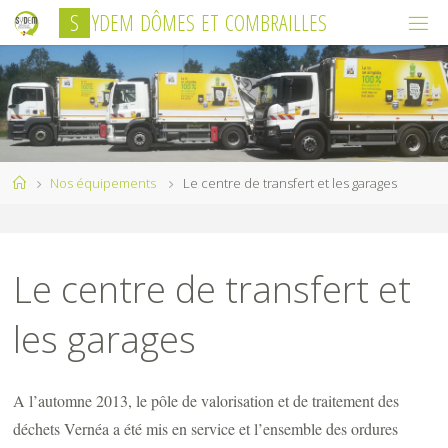
Skip
S
Y
D
E
M
D
Ô
M
E
S
E
T
C
O
M
B
R
A
I
L
L
E
S
to
content
Home
Nos équipements
Le centre de transfert et les garages
Le centre de transfert et
les garages
A l’automne 2013, le pôle de valorisation et de traitement des
déchets Vernéa a été mis en service et l’ensemble des ordures