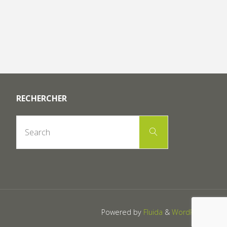
RECHERCHER
Search
Search
for:
Powered by
Fluida
&
WordPress.