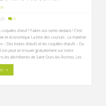
ion
023
0
 coquilles d’œuf ? Faites vos semis dedans ! C’est
e et économique La liste des courses : Le matériel :
s – Des boites d’œufs et les coquilles d’œufs – Du
 (on peut en trouver gratuitement sur notre
ans les déchèteries de Saint-Ours-les-Roches, Les …
"Le
ite
printemps
arrive
à