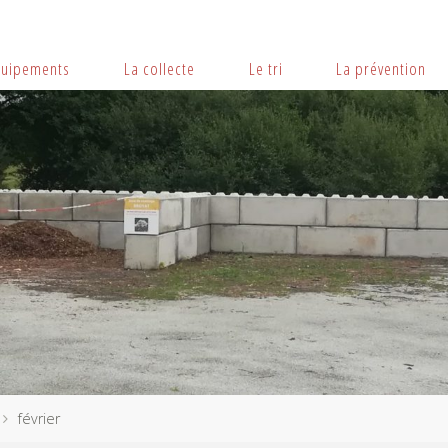
quipements
La collecte
Le tri
La prévention
février