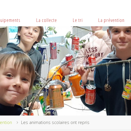
quipements
La collecte
Le tri
La prévention
ention
Les animations scolaires ont repris