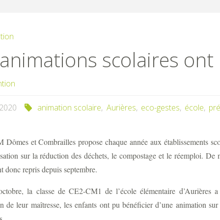
tion
animations scolaires ont 
ntion
/2020
animation scolaire
,
Aurières
,
eco-gestes
,
école
,
pré
ômes et Combrailles propose chaque année aux établissements scolai
isation sur la réduction des déchets, le compostage et le réemploi. D
nt donc repris depuis septembre.
ctobre, la classe de CE2-CM1 de l’école élémentaire d’Aurières a 
ion de leur maîtresse, les enfants ont pu bénéficier d’une animation 
s.