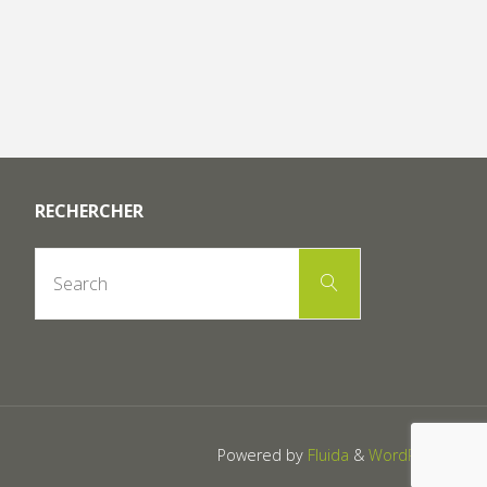
RECHERCHER
Search
Search
for:
Powered by
Fluida
&
WordPress.