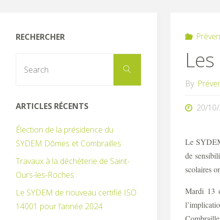
Préven
RECHERCHER
Les 
Search
Search
for:
By
Préve
ARTICLES RÉCENTS
20/10
Élection de la présidence du
Le SYDEM D
SYDEM Dômes et Combrailles
de sensibil
Travaux à la déchèterie de Saint-
scolaires o
Ours-les-Roches
Mardi 13 o
Le SYDEM de nouveau certifié ISO
l’implicat
14001 pour l’année 2024
Combraille