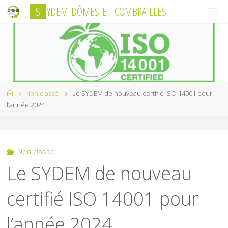
Skip
S
Y
D
E
M
D
Ô
M
E
S
E
T
C
O
M
B
R
A
I
L
L
E
S
to
content
Home
Non classé
Le SYDEM de nouveau certifié ISO 14001 pour
l’année 2024
Non classé
Le SYDEM de nouveau
certifié ISO 14001 pour
l’année 2024