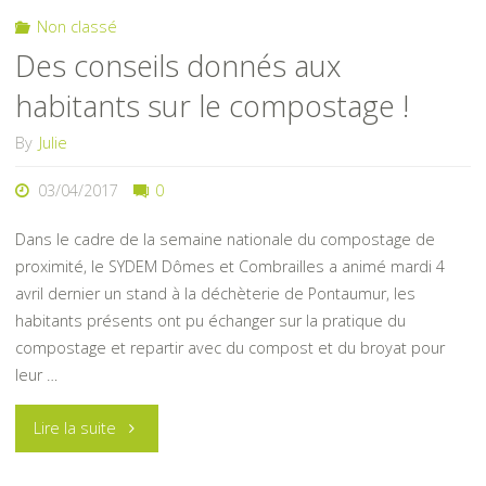
vers
Non classé
Des conseils donnés aux
zéro
habitants sur le compostage !
pesticide »"
By
Julie
03/04/2017
0
Dans le cadre de la semaine nationale du compostage de
proximité, le SYDEM Dômes et Combrailles a animé mardi 4
avril dernier un stand à la déchèterie de Pontaumur, les
habitants présents ont pu échanger sur la pratique du
compostage et repartir avec du compost et du broyat pour
leur …
"Des
Lire la suite
conseils