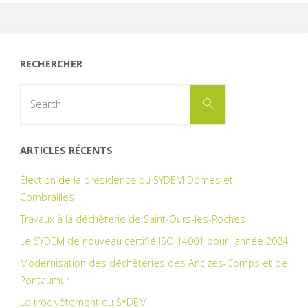
donnés
aux
RECHERCHER
habitants
Search
Search
for:
sur
le
ARTICLES RÉCENTS
compostage !"
Élection de la présidence du SYDEM Dômes et
Combrailles
Travaux à la déchèterie de Saint-Ours-les-Roches
Le SYDEM de nouveau certifié ISO 14001 pour l’année 2024
Modernisation des déchèteries des Ancizes-Comps et de
Pontaumur
Le troc vêtement du SYDEM !