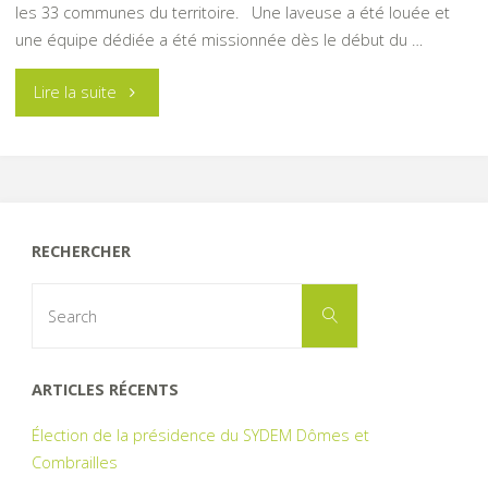
les 33 communes du territoire. Une laveuse a été louée et
une équipe dédiée a été missionnée dès le début du …
"Désinfection
Lire la suite
et
lavage
des
RECHERCHER
bacs"
Search
Search
for:
ARTICLES RÉCENTS
Élection de la présidence du SYDEM Dômes et
Combrailles