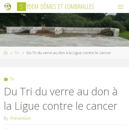
Skip
S
Y
D
E
M
D
Ô
M
E
S
E
T
C
O
M
B
R
A
I
L
L
E
S
to
content
Home
Tri
Du Tri du verre au don à la Ligue contre le cancer
Tri
Du Tri du verre au don à
la Ligue contre le cancer
By
Prévention