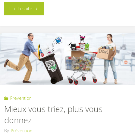
"Pour
Lire la suite
un
Noël
responsable"
Prévention
Mieux vous triez, plus vous
donnez
By
Prévention