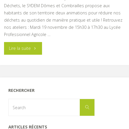
Déchets, le SYDEM Dômes et Combrailles propose aux
habitants de son territoire deux animations pour réduire nos
déchets au quotidien de manière pratique et utile ! Retrouvez
nos ateliers : Mardi 19 novembre de 15h30 à 17h30 au Lycée
Professionnel Agricole …
"SEMAINE
Lire la suite
EUROPÉENNE
DE
LA
RECHERCHER
RÉDUCTION
Search
Search
for:
DES
DÉCHETS
ARTICLES RÉCENTS