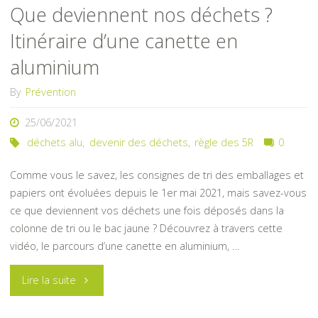
Que deviennent nos déchets ?
incivilités
Itinéraire d’une canette en
!"
aluminium
By
Prévention
25/06/2021
déchets alu
,
devenir des déchets
,
règle des 5R
0
Comme vous le savez, les consignes de tri des emballages et
papiers ont évoluées depuis le 1er mai 2021, mais savez-vous
ce que deviennent vos déchets une fois déposés dans la
colonne de tri ou le bac jaune ? Découvrez à travers cette
vidéo, le parcours d’une canette en aluminium, …
"Que
Lire la suite
deviennent