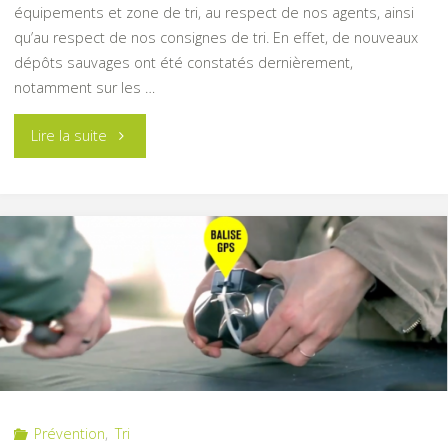
équipements et zone de tri, au respect de nos agents, ainsi
qu’au respect de nos consignes de tri. En effet, de nouveaux
dépôts sauvages ont été constatés dernièrement,
notamment sur les …
"Pour
Lire la suite
un
bon
vivre-
ensemble,
luttons
contre
Prévention
,
Tri
les