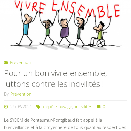
ont
de
l’avenir"
Prévention
Pour un bon vivre-ensemble,
luttons contre les incivilités !
By
Prévention
24/08/2021
dépôt sauvage
,
incivilités
0
Le SYDEM de Pontaumur-Pontgibaud fait appel à la
bienveillance et à la citoyenneté de tous quant au respect des