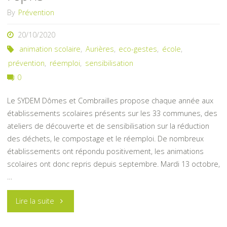
By
Prévention
20/10/2020
animation scolaire
,
Aurières
,
eco-gestes
,
école
,
prévention
,
réemploi
,
sensibilisation
0
Le SYDEM Dômes et Combrailles propose chaque année aux
établissements scolaires présents sur les 33 communes, des
ateliers de découverte et de sensibilisation sur la réduction
des déchets, le compostage et le réemploi. De nombreux
établissements ont répondu positivement, les animations
scolaires ont donc repris depuis septembre. Mardi 13 octobre,
…
"Les
Lire la suite
animations