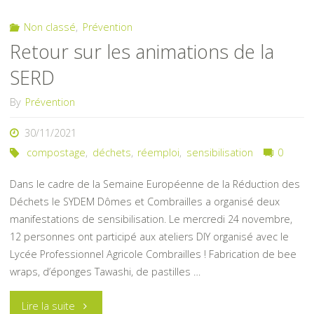
Non classé
,
Prévention
Retour sur les animations de la
SERD
By
Prévention
30/11/2021
compostage
,
déchets
,
réemploi
,
sensibilisation
0
Dans le cadre de la Semaine Européenne de la Réduction des
Déchets le SYDEM Dômes et Combrailles a organisé deux
manifestations de sensibilisation. Le mercredi 24 novembre,
12 personnes ont participé aux ateliers DIY organisé avec le
Lycée Professionnel Agricole Combrailles ! Fabrication de bee
wraps, d’éponges Tawashi, de pastilles …
"Retour
Lire la suite