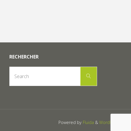
RECHERCHER
Search
Search
for:
Powered by
Fluida
&
WordPress.