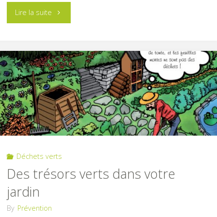
"Non
Lire la suite
au
brûlage
des
déchets
verts"
Déchets verts
Des trésors verts dans votre
jardin
By
Prévention