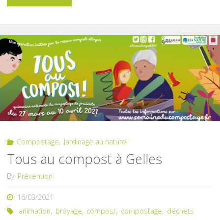
future
plateforme
de
broyage
de
branches
Compostage
,
Jardinage au naturel
à
Tous au compost à Gelles
Nébouzat"
By
Prévention
16/03/2021
animation
,
broyage
,
compost
,
compostage
,
déchets