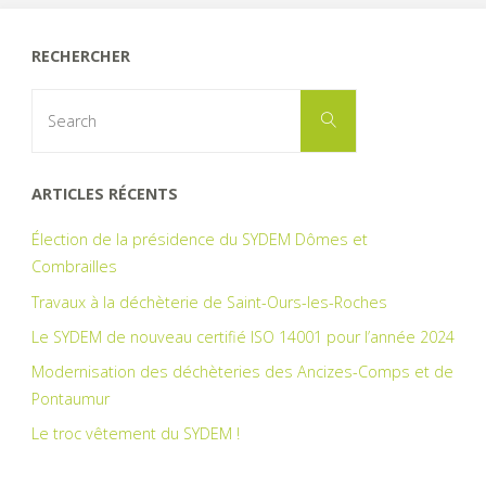
:
RECHERCHER
que
Search
Search
for:
faire
de
ARTICLES RÉCENTS
mes
Élection de la présidence du SYDEM Dômes et
Combrailles
déchets
Travaux à la déchèterie de Saint-Ours-les-Roches
verts
Le SYDEM de nouveau certifié ISO 14001 pour l’année 2024
?"
Modernisation des déchèteries des Ancizes-Comps et de
Pontaumur
Le troc vêtement du SYDEM !