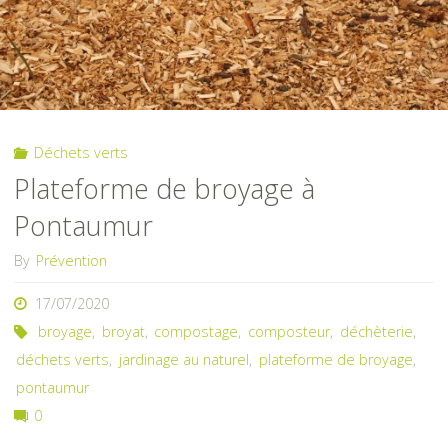
votre
jardin"
Déchets verts
Plateforme de broyage à
Pontaumur
By
Prévention
17/07/2020
broyage
,
broyat
,
compostage
,
composteur
,
déchèterie
,
déchets verts
,
jardinage au naturel
,
plateforme de broyage
,
pontaumur
0